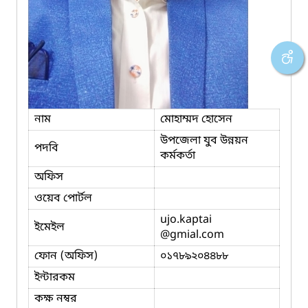
নাম
মোহাম্মদ হোসেন
উপজেলা যুব উন্নয়ন
পদবি
কর্মকর্তা
অফিস
ওয়েব পোর্টল
ujo.kaptai
ইমেইল
@gmial.com
ফোন (অফিস)
০১৭৮৯২০৪৪৮৮
ইন্টারকম
কক্ষ নম্বর