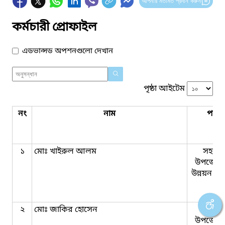
আপনার মতামত প্রদান করুন
কর্মচারী প্রোফাইল
এডভান্সড অপশনগুলো দেখান
পৃষ্ঠা আইটেম
নং
নাম
পদবি
১
মোঃ খাইরুল আলম
সহকার
উপজেলা 
উন্নয়ন কর্ম
২
মোঃ জাকির হোসেন
সহকার
উপজেলা 