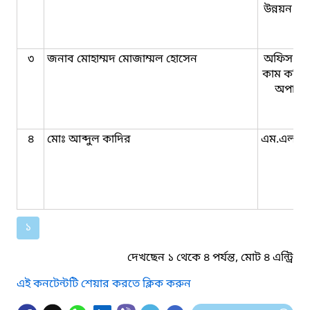
উন্নয়ন কর্ম
৩
জনাব মোহাম্মদ মোজাম্মল হোসেন
অফিস সহ
কাম কম্প
অপারে
৪
মোঃ আব্দুল কাদির
এম.এল.এ
১
দেখছেন ১ থেকে ৪ পর্যন্ত, মোট ৪ এন্ট্রি
এই কনটেন্টটি শেয়ার করতে ক্লিক করুন